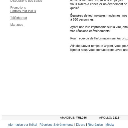
d'excellence fournis par nos employés
Dispositions des salles
vous aidera à effectuer un événement de
Promotions
qualité.
Forfaits tout-inclus
Équipées de technologies modernes, nos 1
Télécharger
à 650 personnes.
Mariages
Ayant une vue imprenable sur la ville, ch
vos réunions et événements.
Pour recevoir de l'information sur les prix
Afin de sauver temps et argent, vous po
ligne et nous vous contacterons avec une 
AMADEUS:
YUL086
APOLLO:
2119
Information sur l'hôtel
|
Réunions & événements
|
Divers
|
Récréation
|
Média