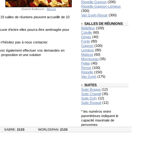
Riopelle-Gagnon
(200)
Riopelle-Gagnon-Lemieux
Grand Ballroom -
Monet
(300)
Van Gogh-Renoir
(300)
9 salles de réunions peuvent accueillir de 10
SALLES DE RÉUNIONS
Bellefleur
(100)
acune d'entre elles pourra être aménagée pour
Colville
(60)
Degas
(40)
Fortin
(80)
, n'hésitez pas à nous contacter.
Gagnon
(100)
Lemieux
(80)
uvez également effectuer vos demandes en
Matisse
(60)
proposition et une solution
Morrisseau
(35)
Pellan
(40)
Renoir
(100)
Riopelle
(150)
Van Gogh
(175)
SUITES
Suite Braque
(12)
Suite Chagall
(35)
Suite Dufy
(12)
Suite Rouault
(12)
* les numéros entre
parenthèses indiquent le
capacité maximale de
personnes.
SABRE:
2133
WORLDSPAN:
2133