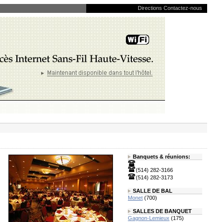
Directions
Contactez-nous
Banquets & réunions:
(514) 282-3166
(514) 282-3173
SALLE DE BAL
Monet
(700)
SALLES DE BANQUET
Gagnon-Lemieux
(175)