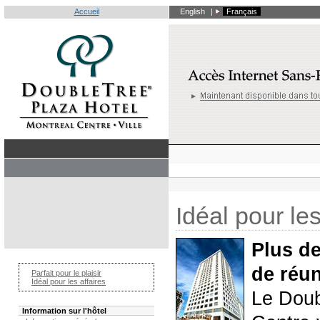
Accueil
English
|
Français
Idéal pour les
Plus de
de réu
Parfait pour le plaisir
Idéal pour les affaires
Le Doub
Information sur l'hôtel