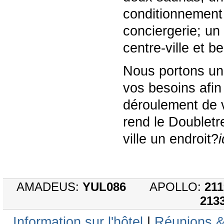
conditionnement
conciergerie; un
centre-ville et b
Nous portons une
vos besoins afin
déroulement de 
rend le Doubletr
ville un endroit?
AMADEUS:
YUL086
APOLLO:
211
213
Information sur l'hôtel
|
Réunions 