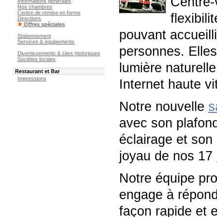
Centre-
Informations générales
Nos chambres
Centre de remise en forme
flexibil
Directions
Offres spéciales
pouvant accueill
Stationnement
Services & équipements
personnes. Elles
Divertissements & sites historiques
Sociétes locales
lumière naturell
Restaurant et Bar
Impressions
Internet haute vi
Notre nouvelle
s
avec son plafond
éclairage et son
joyau de nos 17
Notre équipe pro
engage à répond
façon rapide et 