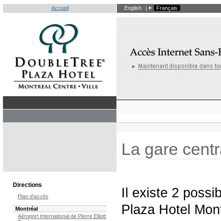
Accueil
English
|
Français
La gare centr
Directions
Il existe 2 possi
Plan d'accès
Plaza Hotel Montr
Montréal
Aéroport International de Pierre Elliott