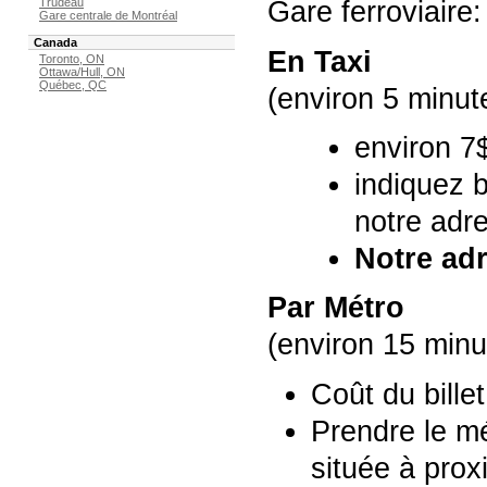
Trudeau
Gare ferroviaire:
Gare centrale de Montréal
Canada
En Taxi
Toronto, ON
Ottawa/Hull, ON
Québec, QC
(environ 5 minute
environ 7
indiquez 
notre adr
Notre ad
Par Métro
(environ 15 minut
Coût du bille
Prendre le mé
située à prox