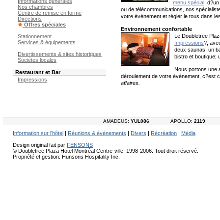
Informations générales
menu spécial
, d?un
Nos chambres
ou de télécommunications, nos spécialistes
Centre de remise en forme
votre événement et régler le tous dans le
Directions
Offres spéciales
Environnement confortable
Le Doubletree Plaz
Stationnement
Services & équipements
Impressions
?, ave
deux saunas; un bai
Divertissements & sites historiques
bistro et boutique;
Sociétes locales
Nous portons une at
Restaurant et Bar
déroulement de votre événement, c?est ce 
Impressions
affaires.
AMADEUS:
YUL086
APOLLO:
2119
Information sur l'hôtel
|
Réunions & événements
|
Divers
|
Récréation
|
Média
Design original fait par
FENSONS
© Doubletree Plaza Hotel Montréal Centre-ville, 1998-2006. Tout droit réservé.
Propriété et gestion: Hunsons Hospitality Inc.