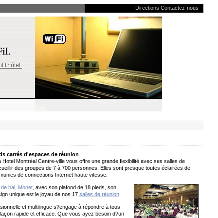
Directions
Contactez-nous
eds carrés d'espaces de réunion
Hotel Montréal Centre-ville vous offre une grande flexibilité avec ses salles de
ueillir des groupes de 7 à 700 personnes. Elles sont presque toutes éclairées de
t munies de connections Internet haute vitesse.
e de bal, Monet
, avec son plafond de 18 pieds, son
sign unique est le joyau de nos 17
salles de réunion
.
sionnelle et multilingue s?engage à répondre à tous
façon rapide et efficace. Que vous ayez besoin d?un