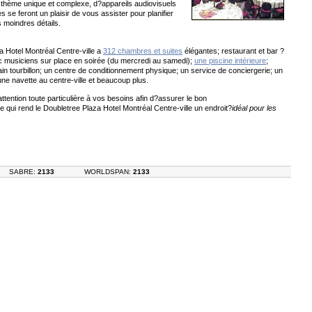
 thème unique et complexe, d?appareils audiovisuels
 se feront un plaisir de vous assister pour planifier
s moindres détails.
a Hotel Montréal Centre-ville a
312 chambres et suites
élégantes; restaurant et bar ?
c musiciens sur place en soirée (du mercredi au samedi);
une piscine intérieure
;
n tourbillon; un centre de conditionnement physique; un service de conciergerie; un
 une navette au centre-ville et beaucoup plus.
tention toute particulière à vos besoins afin d?assurer le bon
qui rend le Doubletree Plaza Hotel Montréal Centre-ville un endroit?
idéal pour les
SABRE:
2133
WORLDSPAN:
2133