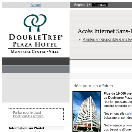
Accueil
English
|
Français
Idéal pour les affaires
Plus de 19 000 pi
Le Doubletree Plaza 
réunion pouvant acc
lumière naturelle e
Parfait pour le plaisir
Notre nouvelle
sall
Idéal pour les affaires
éclairage et son de
Notre équipe profes
Information sur l'hôtel
vos besoins d?une 